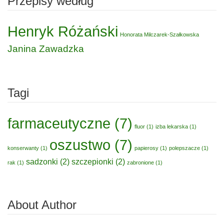
Przepisy według
Henryk Różański
Honorata Milczarek-Szałkowska
Janina Zawadzka
Tagi
farmaceutyczne
(7)
fluor
(1)
izba lekarska
(1)
oszustwo
(7)
konserwanty
(1)
papierosy
(1)
polepszacze
(1)
sadzonki
(2)
szczepionki
(2)
rak
(1)
zabronione
(1)
About Author