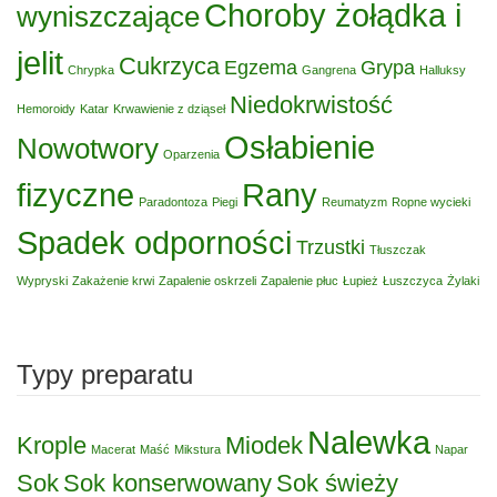
Choroby żołądka i
wyniszczające
jelit
Cukrzyca
Egzema
Grypa
Chrypka
Gangrena
Halluksy
Niedokrwistość
Hemoroidy
Katar
Krwawienie z dziąseł
Osłabienie
Nowotwory
Oparzenia
fizyczne
Rany
Paradontoza
Piegi
Reumatyzm
Ropne wycieki
Spadek odporności
Trzustki
Tłuszczak
Wypryski
Zakażenie krwi
Zapalenie oskrzeli
Zapalenie płuc
Łupież
Łuszczyca
Żylaki
Typy preparatu
Nalewka
Krople
Miodek
Macerat
Maść
Mikstura
Napar
Sok
Sok konserwowany
Sok świeży