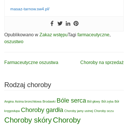
masaz-tarnow.sw4.pl/
Opublikowano w
Zakaz wstępu
Tagi
farmaceutyczne
,
oszustwo
Farmaceutyczne oszustwa
Choroby na sprzedaż
Nawigacja
wpisu
Rodzaj choroby
Bóle serca
Angina
Astma bronchitowa
Brodawki
Ból głowy
Ból zęba
Bół
Choroby gardła
kręgosłupa
Choroby jamy ustnej
Choroby oczu
Choroby skóry
Choroby