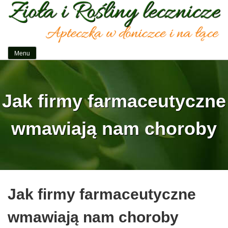
Idź
do
zawartości
Menu
Zioła i rośliny lecznicze
Apteczka w doniczce i na łące
Jak firmy farmaceutyczne
wmawiają nam choroby
Jak firmy farmaceutyczne
wmawiają nam choroby