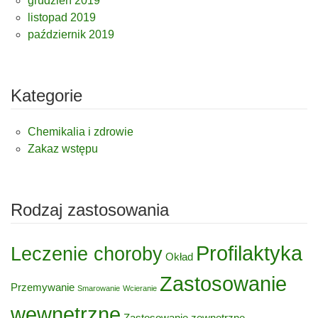
grudzień 2019
listopad 2019
październik 2019
Kategorie
Chemikalia i zdrowie
Zakaz wstępu
Rodzaj zastosowania
Profilaktyka
Leczenie choroby
Okład
Zastosowanie
Przemywanie
Smarowanie
Wcieranie
wewnętrzne
Zastosowanie zewnętrzne