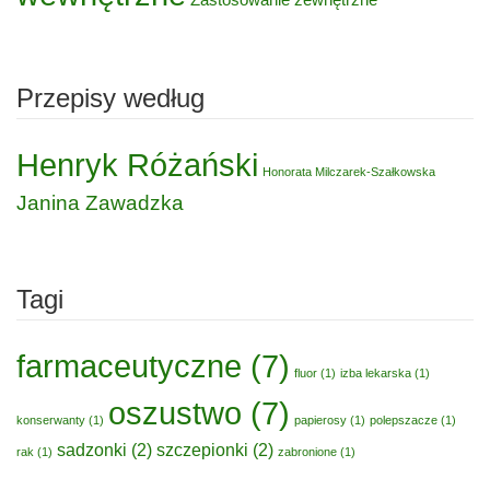
Przepisy według
Henryk Różański
Honorata Milczarek-Szałkowska
Janina Zawadzka
Tagi
farmaceutyczne
(7)
fluor
(1)
izba lekarska
(1)
oszustwo
(7)
konserwanty
(1)
papierosy
(1)
polepszacze
(1)
sadzonki
(2)
szczepionki
(2)
rak
(1)
zabronione
(1)