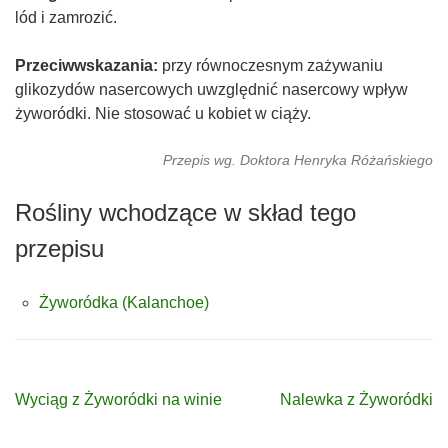
lód i zamrozić.
Przeciwwskazania:
przy równoczesnym zażywaniu
glikozydów nasercowych uwzględnić nasercowy wpływ
żyworódki. Nie stosować u kobiet w ciąży.
Przepis wg. Doktora Henryka Różańskiego
Rośliny wchodzące w skład tego
przepisu
Żyworódka (Kalanchoe)
Wyciąg z Żyworódki na winie
Nalewka z Żyworódki
Nawigacja