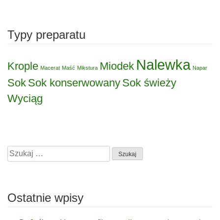
Typy preparatu
Nalewka
Krople
Miodek
Macerat
Maść
Mikstura
Napar
Sok
Sok konserwowany
Sok świeży
Wyciąg
Szukaj:
Ostatnie wpisy