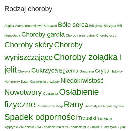
wpisu
Rodzaj choroby
Bóle serca
Angina
Astma bronchitowa
Brodawki
Ból głowy
Ból zęba
Bół
Choroby gardła
kręgosłupa
Choroby jamy ustnej
Choroby oczu
Choroby skóry
Choroby
Choroby żołądka i
wyniszczające
jelit
Cukrzyca
Egzema
Grypa
Chrypka
Gangrena
Halluksy
Niedokrwistość
Hemoroidy
Katar
Krwawienie z dziąseł
Osłabienie
Nowotwory
Oparzenia
fizyczne
Rany
Paradontoza
Piegi
Reumatyzm
Ropne wycieki
Spadek odporności
Trzustki
Tłuszczak
Wypryski
Zakażenie krwi
Zapalenie oskrzeli
Zapalenie płuc
Łupież
Łuszczyca
Żylaki