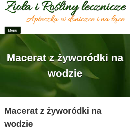
Idź
do
zawartości
Menu
Zioła i rośliny lecznicze
Apteczka w doniczce i na łące
Macerat z żyworódki na
wodzie
Macerat z żyworódki na
wodzie